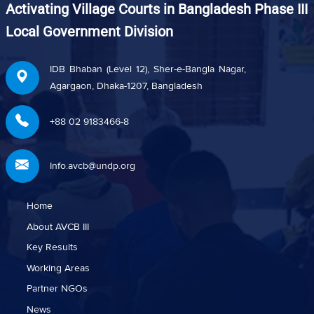
Activating Village Courts in Bangladesh Phase III
Local Government Division
IDB Bhaban (Level 12), Sher-e-Bangla Nagar,
Agargaon, Dhaka-1207, Bangladesh
+88 02 9183466-8
Info.avcb@undp.org
Home
About AVCB III
Key Results
Working Areas
Partner NGOs
News