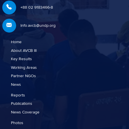
+88 02 9183466-8
Info.avcb@undp.org
Home
About AVCB III
Key Results
Working Areas
Partner NGOs
News
Reports
Publications
News Coverage
Photos