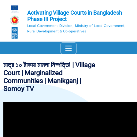
Activating Village Courts in Bangladesh
Phase III Project
Local Government Division, Ministry of Local Government,
Rural Development & Co-operatives
মাত্র ১০ টাকায় মামলা নিষ্পত্তি! | Village
Court | Marginalized
Communities | Manikganj |
Somoy TV