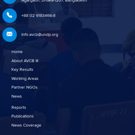
Agargaon, Dhaka-1207, Bangladesh
+88 02 9183466-8
Info.avcb@undp.org
Home
About AVCB III
Key Results
Working Areas
Partner NGOs
News
Reports
Publications
News Coverage