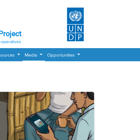
Project
-operatives
sources
Media
Opportunities