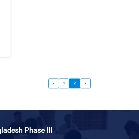
‹
1
2
›
gladesh Phase III