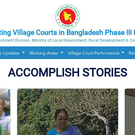
ting Village Courts in Bangladesh Phase III 
rnment Division, Ministry of Local Government, Rural Development & Co
& Updates
Working Areas
Village Court Performance
Re
ACCOMPLISH STORIES